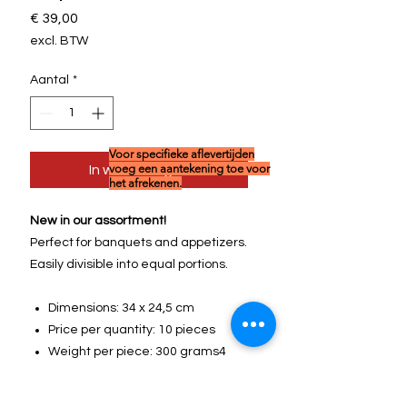
Prijs
€ 39,00
excl. BTW
Aantal
*
Voor specifieke aflevertijden
voeg een aantekening toe voor
In winkelwagen
het afrekenen.
New in our assortment!
Perfect for banquets and appetizers.
Easily divisible into equal portions.
Dimensions: 34 x 24,5 cm
Price per quantity: 10 pieces
Weight per piece: 300 grams4
Packaging: Vacuum packed
per piece