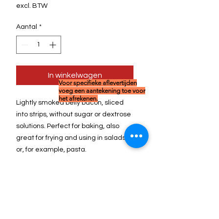
excl. BTW
Aantal
*
In winkelwagen
Voor specifieke aflevertijden
voeg een aantekening toe voor
het afrekenen.
Lightly smoked belly bacon, sliced
into strips, without sugar or dextrose
solutions. Perfect for baking, also
great for frying and using in salads
or, for example, pasta.
Content: 1 kg
Shelf life when refrigerated:
approximately 10 days, after
opening, consume or freeze within 5